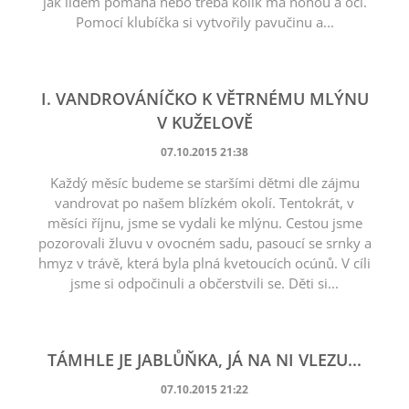
jak lidem pomáhá nebo třeba kolik má nohou a očí.
Pomocí klubíčka si vytvořily pavučinu a...
I. VANDROVÁNÍČKO K VĚTRNÉMU MLÝNU
V KUŽELOVĚ
07.10.2015 21:38
Každý měsíc budeme se staršími dětmi dle zájmu
vandrovat po našem blízkém okolí. Tentokrát, v
měsíci říjnu, jsme se vydali ke mlýnu. Cestou jsme
pozorovali žluvu v ovocném sadu, pasoucí se srnky a
hmyz v trávě, která byla plná kvetoucích ocúnů. V cíli
jsme si odpočinuli a občerstvili se. Děti si...
TÁMHLE JE JABLŮŇKA, JÁ NA NI VLEZU...
07.10.2015 21:22