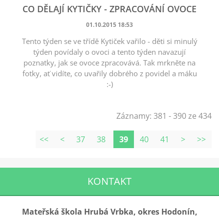
CO DĚLAJÍ KYTIČKY - ZPRACOVÁNÍ OVOCE
01.10.2015 18:53
Tento týden se ve třídě Kytiček vařilo - děti si minulý
týden povídaly o ovoci a tento týden navazují
poznatky, jak se ovoce zpracovává. Tak mrkněte na
fotky, ať vidíte, co uvařily dobrého z povidel a máku
:-)
Záznamy: 381 - 390 ze 434
<<
<
37
38
39
40
41
>
>>
KONTAKT
Mateřská škola Hrubá Vrbka, okres Hodonín,