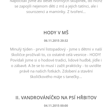
Napočítali jsme asi deset tvořivých skupinek, do nichž
se zapojili nejenom děti z mš a jejich tatínci, ale i
sourozenci a maminky. Z tvoření...
HODY V MŠ
06.11.2015 20:32
Minulý týden - první listopadový - jsme s dětmi v naší
školičce prožívali to, co ostatně celá vesnice - HODY!
Povídali jsme si o hodové tradici, lidové hudbě, jídle i
o zábavě. A že se to musí i zažít prakticky - to uvidíte
právě na našich fotkách. Zdobení a stavění
školičkového máje s tanečky...
II. VANDROVÁNÍČKO NA PSÍ HŘBITOV
04.11.2015 00:00