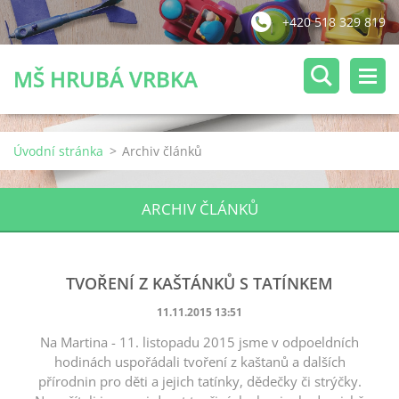
+420 518 329 819
MŠ HRUBÁ VRBKA
Úvodní stránka
>
Archiv článků
ARCHIV ČLÁNKŮ
TVOŘENÍ Z KAŠTÁNKŮ S TATÍNKEM
11.11.2015 13:51
Na Martina - 11. listopadu 2015 jsme v odpoeldních
hodinách uspořádali tvoření z kaštanů a dalších
přírodnin pro děti a jejich tatínky, dědečky či strýčky.