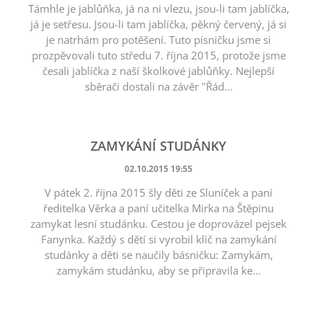
Támhle je jablůňka, já na ni vlezu, jsou-li tam jablíčka,
já je setřesu. Jsou-li tam jablíčka, pěkný červený, já si
je natrhám pro potěšení. Tuto písničku jsme si
prozpěvovali tuto středu 7. října 2015, protože jsme
česali jablíčka z naší školkové jablůňky. Nejlepší
sběrači dostali na závěr "Řád...
ZAMYKÁNÍ STUDÁNKY
02.10.2015 19:55
V pátek 2. října 2015 šly děti ze Sluníček a paní
ředitelka Věrka a paní učitelka Mirka na Štěpinu
zamykat lesní studánku. Cestou je doprovázel pejsek
Fanynka. Každý s dětí si vyrobil klíč na zamykání
studánky a děti se naučily básničku: Zamykám,
zamykám studánku, aby se připravila ke...