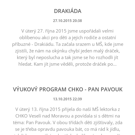
DRAKIÁDA
27.10.2015 20:38
V úterý 27. října 2015 jsme uspořádali velmi
oblíbenou akci pro děti a jejich rodiče a ostatní
příbuzné - Drakiádu. Ta začala srazem u MŠ, kde jsme
zjistili, že nám na okýnku chybí jeden malý dráček,
který byl neposlucha a tak jsme se ho rozhodli jít
hledat. Kam jít jsme věděli, protože dráček po...
VÝUKOVÝ PROGRAM CHKO - PAN PAVOUK
13.10.2015 22:39
V úterý 13. října 2015 přijela do naší MŠ lektorka z
CHKO Veselí nad Moravou a povídala si s dětmi na
téma: Pan Pavouk. V obou třídách děti zjišťovaly, zda
se je třeba opravdu pavouka bát, co má rád k jídlu,