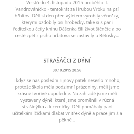
Ve středu 4. listopadu 2015 proběhlo II.
Vandrováníčko - tentokrát za Hrubou Vrbku na psí
hřbitov. Děti si den před výletem vyrobily věnečky,
kterými ozdobily psí hrobečky, také si s paní
ředitelkou četly knihu Dášenka čili život štěněte a po
cestě zpět z psího hřbitova se zastavily u Bětušky...
STRAŠÁČCI Z DÝNÍ
30.10.2015 20:56
I když se nás poslední říjnový pátek nesešlo mnoho,
protože škola měla podzimní prázdniny, měli jsme
krásné tvořivé dopoledne. Na zahradě jsme měli
vystaveny dýně, které jsme proměnili v různá
strašidýlka a lucerničky. Děti pomáhaly paní
učitelkám lžičkami dlabat vnitřek dýně a práce jim šla
pěkně...