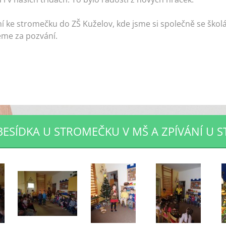
ání ke stromečku do ZŠ Kuželov, kde jsme si společně se škol
eme za pozvání.
BESÍDKA U STROMEČKU V MŠ A ZPÍVÁNÍ U 