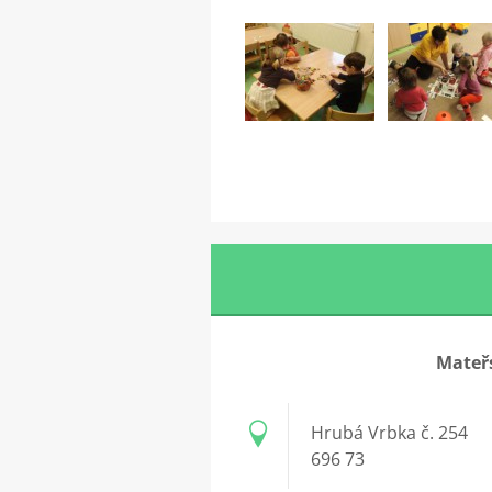
Mateřs
Hrubá Vrbka č. 254
696 73