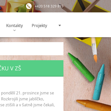
+420 518 329 819
Kontakty
Projekty
ČKU V ZŠ
 pondělí 21. prosince jsme se
Rozkrojili jsme jablíčko,
 ztišili a v šatně jsme čekali,