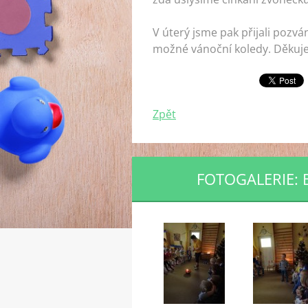
V úterý jsme pak přijali pozv
možné vánoční koledy. Děkuj
Zpět
FOTOGALERIE: 