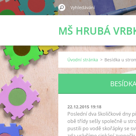
MŠ HRUBÁ VRB
Úvodní stránka
>
Besídka u stro
BESÍDKA
22.12.2015 19:18
Poslední dva školičkové dny p
obě třídy sešly společně u stro
pustili po vodě skořápky se sví
zda uslyšíme cinkání zvonečku 