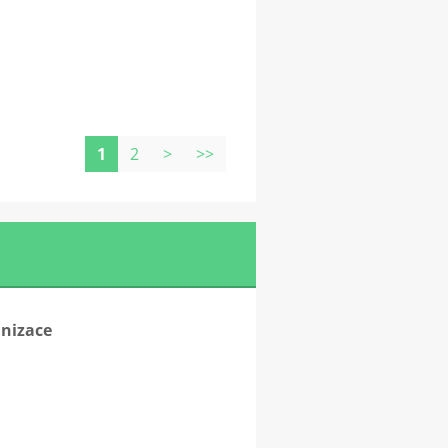
1
2
>
>>
anizace