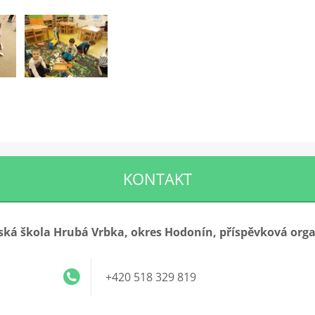
KONTAKT
ká škola Hrubá Vrbka, okres Hodonín, příspěvková org
+420 518 329 819