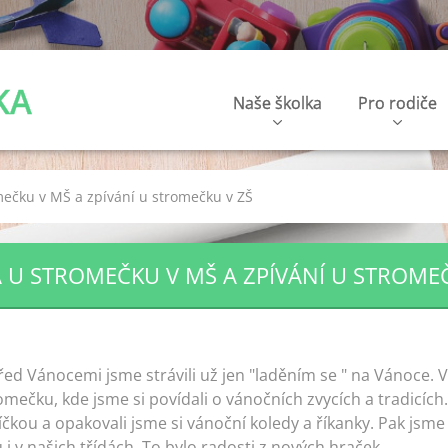
KA
Naše školka
Pro rodiče
mečku v MŠ a zpívání u stromečku v ZŠ
 U STROMEČKU V MŠ A ZPÍVÁNÍ U STROME
řed Vánocemi jsme strávili už jen "laděním se " na Vánoce. V
mečku, kde jsme si povídali o vánočních zvycích a tradicích. 
čkou a opakovali jsme si vánoční koledy a říkanky. Pak jsme se
i v našich třídách. To bylo radosti z nových hraček.