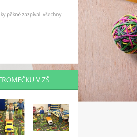
áky pěkně zazpívali všechny
STROMEČKU V ZŠ