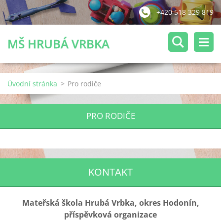
+420 518 329 819
MŠ HRUBÁ VRBKA
Úvodní stránka
>
Pro rodiče
PRO RODIČE
KONTAKT
Mateřská škola Hrubá Vrbka, okres Hodonín,
příspěvková organizace