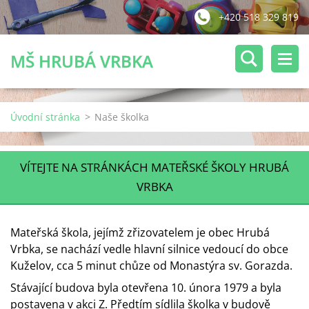
+420 518 329 819
MŠ HRUBÁ VRBKA
Úvodní stránka
>
Naše školka
VÍTEJTE NA STRÁNKÁCH MATEŘSKÉ ŠKOLY HRUBÁ
VRBKA
Mateřská škola, jejímž zřizovatelem je obec Hrubá
Vrbka, se nachází vedle hlavní silnice vedoucí do obce
Kuželov, cca 5 minut chůze od Monastýra sv. Gorazda.
Stávající budova byla otevřena 10. února 1979 a byla
postavena v akci Z. Předtím sídlila školka v budově