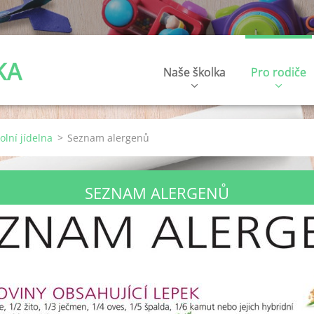
KA
Naše školka
Pro rodiče
olní jídelna
>
Seznam alergenů
SEZNAM ALERGENŮ