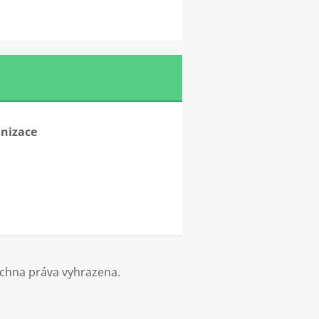
anizace
echna práva vyhrazena.