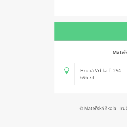
Mateřs
Hrubá Vrbka č. 254
696 73
© Mateřská škola Hrub