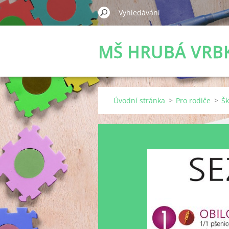
MŠ HRUBÁ VRB
Úvodní stránka
>
Pro rodiče
>
Šk