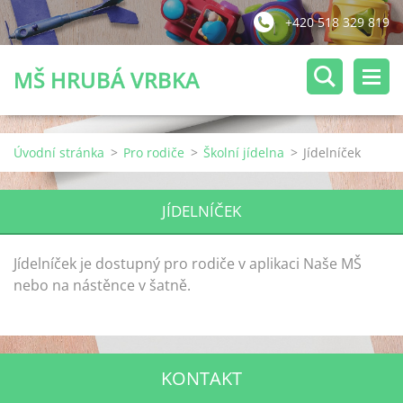
+420 518 329 819
MŠ HRUBÁ VRBKA
Úvodní stránka
>
Pro rodiče
>
Školní jídelna
>
Jídelníček
JÍDELNÍČEK
Jídelníček je dostupný pro rodiče v aplikaci Naše MŠ
nebo na nástěnce v šatně.
KONTAKT