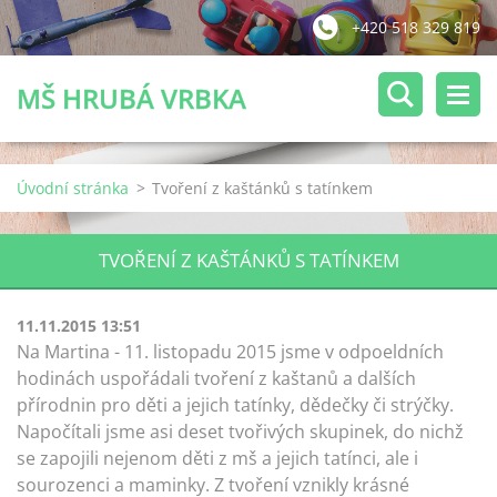
+420 518 329 819
MŠ HRUBÁ VRBKA
Úvodní stránka
>
Tvoření z kaštánků s tatínkem
TVOŘENÍ Z KAŠTÁNKŮ S TATÍNKEM
11.11.2015 13:51
Na Martina - 11. listopadu 2015 jsme v odpoeldních
hodinách uspořádali tvoření z kaštanů a dalších
přírodnin pro děti a jejich tatínky, dědečky či strýčky.
Napočítali jsme asi deset tvořivých skupinek, do nichž
se zapojili nejenom děti z mš a jejich tatínci, ale i
sourozenci a maminky. Z tvoření vznikly krásné