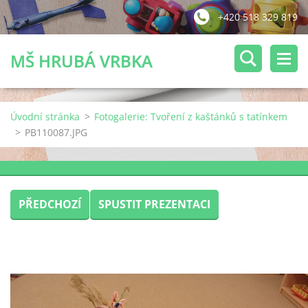
+420 518 329 819
MŠ HRUBÁ VRBKA
Úvodní stránka
>
Fotogalerie: Tvoření z kaštánků s tatínkem
>
PB110087.JPG
PŘEDCHOZÍ
SPUSTIT PREZENTACI