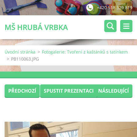
+420 518 329 819
MŠ HRUBÁ VRBKA
Úvodní stránka
>
Fotogalerie: Tvoření z kaštánků s tatínkem
>
PB110063.JPG
PŘEDCHOZÍ
SPUSTIT PREZENTACI
NÁSLEDUJÍCÍ