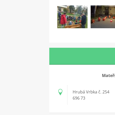
Mateřs
Hrubá Vrbka č. 254
696 73