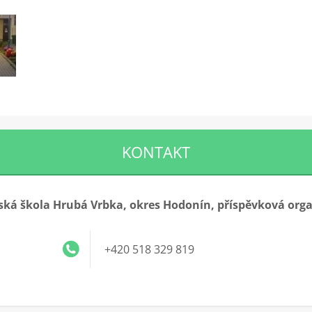
KONTAKT
ká škola Hrubá Vrbka, okres Hodonín, příspěvková org
+420 518 329 819