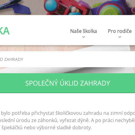
KA
Naše školka
Pro rodiče
ID ZAHRADY
SPOLEČNÝ ÚKLID ZAHRADY
 bylo potřeba přichystat školičkovou zahradu na zimní odpoč
poslední úrodu ze záhonků, vyřezat dýně. A po práci nechybě
 špekáčků nebo výborné sladké dobroty.