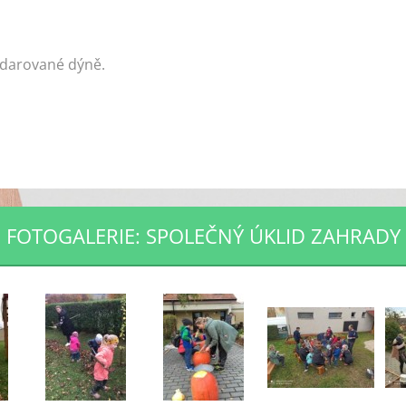
darované dýně.
FOTOGALERIE: SPOLEČNÝ ÚKLID ZAHRADY