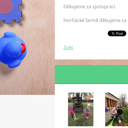
Děkujeme za spolupráci.
Horňácké farmě děkujeme za 
Zpět