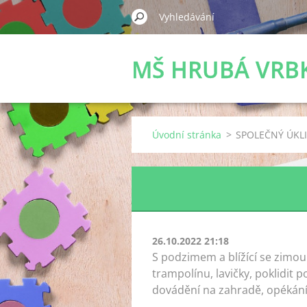
MŠ HRUBÁ VRB
Úvodní stránka
>
SPOLEČNÝ ÚKL
26.10.2022 21:18
S podzimem a blížící se zimou
trampolínu, lavičky, poklidit 
dovádění na zahradě, opékání