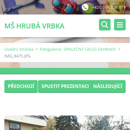
+420 518 329 819
MŠ HRUBÁ VRBKA
Úvodní stránka
>
Fotogalerie: SPOLEČNÝ ÚKLID ZAHRADY
>
IMG_8475.JPG
PŘEDCHOZÍ
SPUSTIT PREZENTACI
NÁSLEDUJÍCÍ