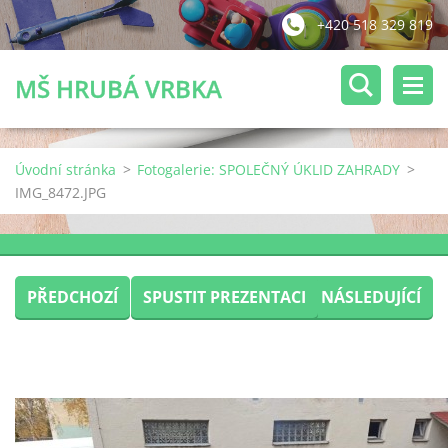
+420 518 329 819
MŠ HRUBÁ VRBKA
Úvodní stránka
>
Fotogalerie: SPOLEČNÝ ÚKLID ZAHRADY
>
IMG_8472.JPG
PŘEDCHOZÍ
SPUSTIT PREZENTACI
NÁSLEDUJÍCÍ