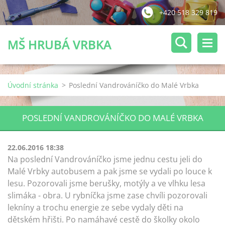
+420 518 329 819
MŠ HRUBÁ VRBKA
Úvodní stránka
>
Poslední Vandrováníčko do Malé Vrbka
POSLEDNÍ VANDROVÁNÍČKO DO MALÉ VRBKA
22.06.2016 18:38
Na poslední Vandrováníčko jsme jednu cestu jeli do
Malé Vrbky autobusem a pak jsme se vydali po louce k
lesu. Pozorovali jsme berušky, motýly a ve vlhku lesa
slimáka - obra. U rybníčka jsme zase chvíli pozorovali
lekníny a trochu energie ze sebe vydaly děti na
dětském hřišti. Po namáhavé cestě do školky okolo