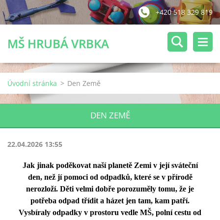
+420 518 329 819
MŠ HRUBÁ VRBKA
Úvodní stránka
>
Den Země
DEN ZEMĚ
22.04.2026 13:55
Jak jinak poděkovat naší planetě Zemi v její sváteční
den, než jí pomoci od odpadků, které se v přírodě
nerozloží. Děti velmi dobře porozuměly tomu, že je
potřeba odpad třídit a házet jen tam, kam patří.
Vysbíraly odpadky v prostoru vedle MŠ, polní cestu od