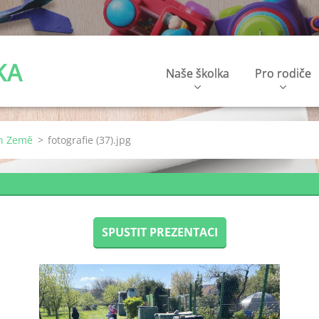
KA
Naše školka
Pro rodiče
en Země
>
fotografie (37).jpg
SPUSTIT PREZENTACI