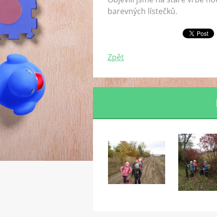
barevných lístečků.
Zpět