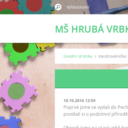
MŠ HRUBÁ VRB
Úvodní stránka
>
Vandrováníčko 
18.10.2016 12:59
Poprvé jsme se vydali do Pech
povídali si o podzimní přírodě
Objevili jsme na staré vrbě ho