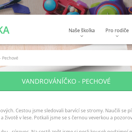
KA
Naše školka
Pro rodiče
- Pechové
VANDROVÁNÍČKO - PECHOVÉ
ových. Cestou jsme sledovali barvící se stromy. Naučili se 
 a životě v lese. Potkali jsme se s černou veverkou a pozorov
ubu - sýrovec. Na cestě zpět jsme si nesli kousek podzimní 