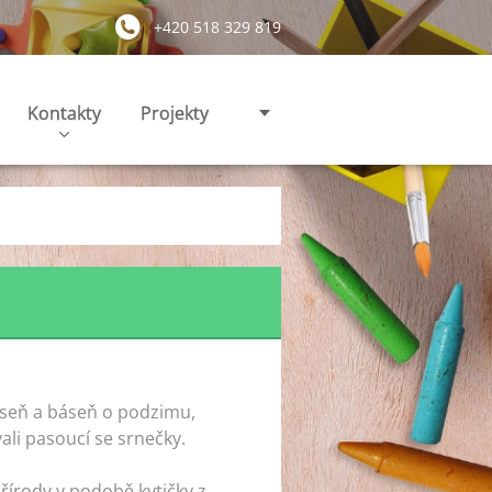
+420 518 329 819
Kontakty
Projekty
píseň a báseň o podzimu,
ali pasoucí se srnečky.
přírody v podobě kytičky z