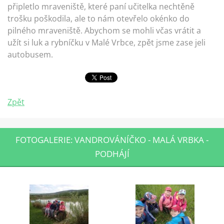
připletlo mraveniště, které paní učitelka nechtěně
trošku poškodila, ale to nám otevřelo okénko do
pilného mraveniště. Abychom se mohli včas vrátit a
užít si luk a rybníčku v Malé Vrbce, zpět jsme zase jeli
autobusem.
Zpět
FOTOGALERIE: VANDROVÁNÍČKO - MALÁ VRBKA -
PODHÁJÍ