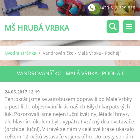
+420 518 329 819
MŠ HRUBÁ VRBKA
Úvodní stránka
>
Vandrováníčko - Malá Vrbka - Podhájí
VANDROVÁNÍČKO - MALÁ VRBKA - PODHÁJÍ
24.05.2017 12:19
Tentokrát jsme se autobusem dopravili do Malé Vrbky
a pustili do objevování krás našich Bílých karpatských
luk. Pozorovali jsme nejen luční květiny, létající hmyz,
ale hlavním úkolem bylo vypátrat vzácný druh vstavače.
(orchidej luční). V trávě se nám v celé své kráse ukázalo
celkem 12 květů vstavače vojenského. Do cesty se nám