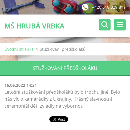
+420 518 329 819
MŠ HRUBÁ VRBKA
Úvodní stránka
>
Stužkování předškoláků
STUŽKOVÁNÍ PŘEDŠKOLÁKŮ
16.06.2022 14:31
Letošní stužkování předškoláků bylo trochu jiné. Bylo
nás víc o kamarádky z Ukrajiny. Krásný slavnostní
ceremoniál děti zvládly na výbornou