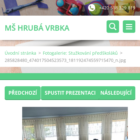
+420 518 329 819
MŠ HRUBÁ VRBKA
Úvodní stránka
>
Fotogalerie: Stužkování předškoláků
>
285828480_474017504523573_181192474559715470_n.jpg
PŘEDCHOZÍ
SPUSTIT PREZENTACI
NÁSLEDUJÍCÍ