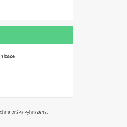
anizace
echna práva vyhrazena.