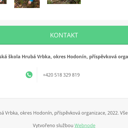
KONTAKT
ká škola Hrubá Vrbka, okres Hodonín, příspěvková org
+420 518 329 819
á Vrbka, okres Hodonín, příspěvková organizace, 2022. Vš
Vytvořeno službou
Webnode