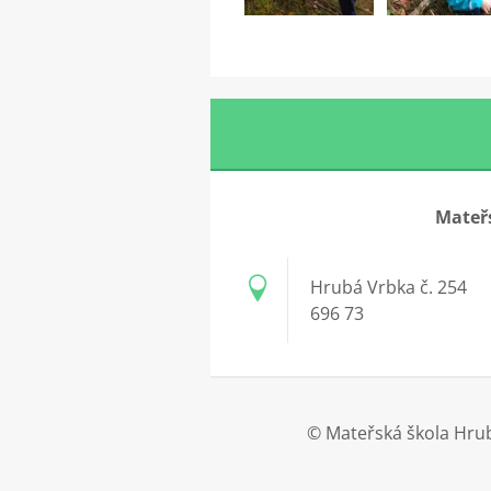
Mateřs
Hrubá Vrbka č. 254
696 73
© Mateřská škola Hrub