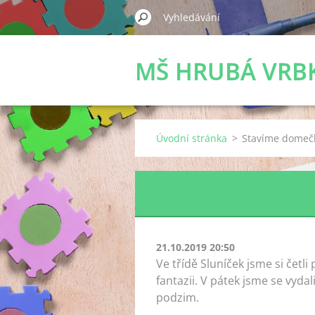
MŠ HRUBÁ VRB
Úvodní stránka
>
Stavíme domečk
21.10.2019 20:50
Ve třídě Sluníček jsme si četl
fantazii. V pátek jsme se vyda
podzim.