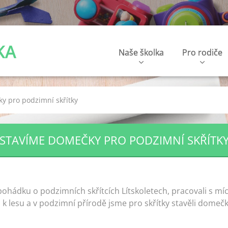
KA
Naše školka
Pro rodiče
y pro podzimní skřítky
STAVÍME DOMEČKY PRO PODZIMNÍ SKŘÍTK
i pohádku o podzimních skřítcích Lítskoletech, pracovali s mí
li k lesu a v podzimní přírodě jsme pro skřítky stavěli dome