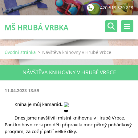
+420 518 329 819
MŠ HRUBÁ VRBKA
Úvodní stránka
>
Návštěva knihovny v Hrubé Vrbce
NÁVŠTĚVA KNIHOVNY V HRUBÉ VRBCE
11.04.2023 13:59
	Kniha je můj kamarád..
	Dnes jsme navštívili místní knihovnu v Hrubé Vrbce. 
Paní knihovnice si pro děti připravila moc pěkný pohádkový 
program, za což jí patří velké díky.