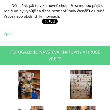
	Děti už ví, jak to v knihovně chodí, že si mohou přijít s 
rodiči knihy vypůjčit a třeba rozmnoží řady čtenářů v Hrubé 
Vrbce nebo okolních knihovnách.
Zpět
FOTOGALERIE: NÁVŠTĚVA KNIHOVNY V HRUBÉ
VRBCE