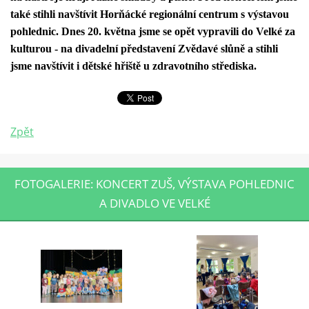
také stihli navštívit Horňácké regionální centrum s výstavou
pohlednic. Dnes 20. května jsme se opět vypravili do Velké za
kulturou - na divadelní představení Zvědavé slůně a stihli
jsme navštívit i dětské hřiště u zdravotního střediska.
Zpět
FOTOGALERIE: KONCERT ZUŠ, VÝSTAVA POHLEDNIC
A DIVADLO VE VELKÉ