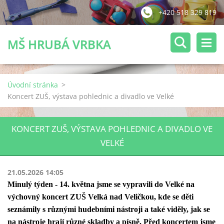
+420 518 329 819
MŠ HRUBÁ VRBKA
Úvodní stránka
>
Koncert ZUŠ, výstava pohlednic a divadlo ve Velké
KONCERT ZUŠ, VÝSTAVA POHLEDNIC A DIVADLO VE
VELKÉ
21.05.2026 14:05
Minulý týden - 14. května jsme se vypravili do Velké na
výchovný koncert ZUŠ Velká nad Veličkou, kde se děti
seznámily s různými hudebními nástroji a také viděly, jak se
na nástroje hrají různé skladby a písně. Před koncertem jsme