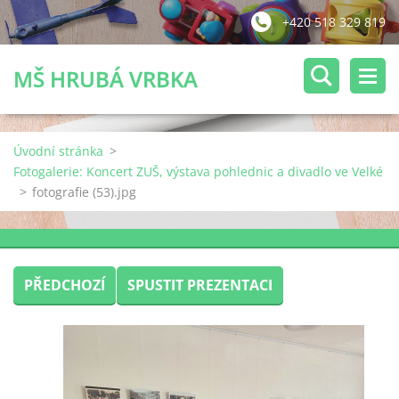
+420 518 329 819
MŠ HRUBÁ VRBKA
Úvodní stránka
>
Fotogalerie: Koncert ZUŠ, výstava pohlednic a divadlo ve Velké
>
fotografie (53).jpg
PŘEDCHOZÍ
SPUSTIT PREZENTACI