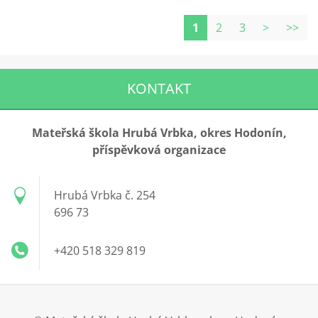
1
2
3
>
>>
KONTAKT
Mateřská škola Hrubá Vrbka, okres Hodonín,
příspěvková organizace
Hrubá Vrbka č. 254
696 73
+420 518 329 819