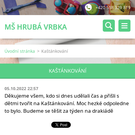
+420 518 329 819
MŠ HRUBÁ VRBKA
Úvodní stránka
>
Kaštánkování
KAŠTÁNKOVÁNÍ
05.10.2022 22:57
Děkujeme všem, kdo si dnes udělali čas a přišli s
dětmi tvořit na Kaštánkování. Moc hezké odpoledne
to bylo. Budeme se těšit za týden na drakiádě