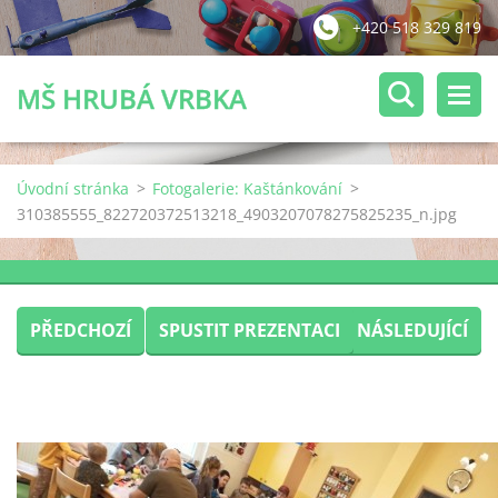
+420 518 329 819
MŠ HRUBÁ VRBKA
Úvodní stránka
>
Fotogalerie: Kaštánkování
>
310385555_822720372513218_4903207078275825235_n.jpg
PŘEDCHOZÍ
SPUSTIT PREZENTACI
NÁSLEDUJÍCÍ