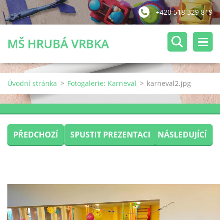
+420 518 329 819
MŠ HRUBÁ VRBKA
Úvodní stránka
>
Fotogalerie: Karneval
>
karneval2.jpg
PŘEDCHOZÍ
SPUSTIT PREZENTACI
NÁSLEDUJÍCÍ