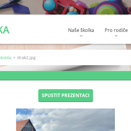
KA
Naše školka
Pro rodiče
akiáda
>
drak2.jpg
SPUSTIT PREZENTACI