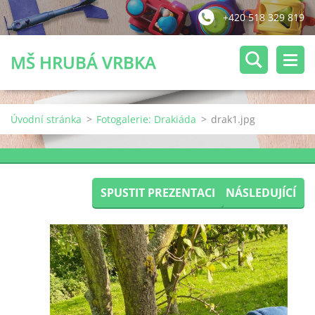
+420 518 329 819
MŠ HRUBÁ VRBKA
Úvodní stránka
>
Fotogalerie: Drakiáda
>
drak1.jpg
SPUSTIT PREZENTACI
NÁSLEDUJÍCÍ