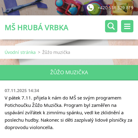
+420 518 329 819
MŠ HRUBÁ VRBKA
Úvodní stránka
>
Žůžo muzička
ŽŮŽO MUZIČKA
07.11.2025 14:34
V pátek 7.11. přijela k nám do MŠ se svým programem
Potichoučku Žůžo Muzička. Program byl zaměřen na
uspávání zvířátek k zimnímu spánku, vedl ke zklidnění a
poslechu
hudby. Nakonec si děti zazpívalý lidové písničky za
doprovodu violoncella.