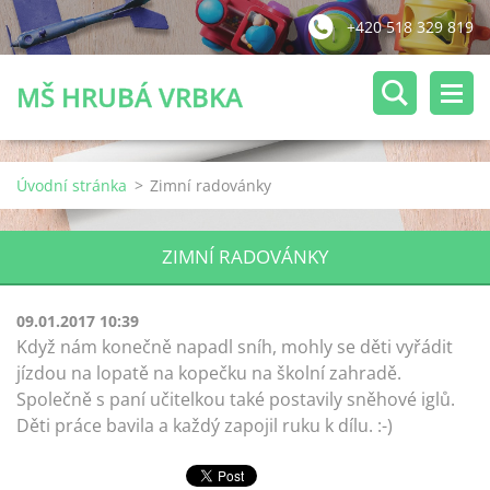
+420 518 329 819
MŠ HRUBÁ VRBKA
Úvodní stránka
>
Zimní radovánky
ZIMNÍ RADOVÁNKY
09.01.2017 10:39
Když nám konečně napadl sníh, mohly se děti vyřádit
jízdou na lopatě na kopečku na školní zahradě.
Společně s paní učitelkou také postavily sněhové iglů.
Děti práce bavila a každý zapojil ruku k dílu. :-)