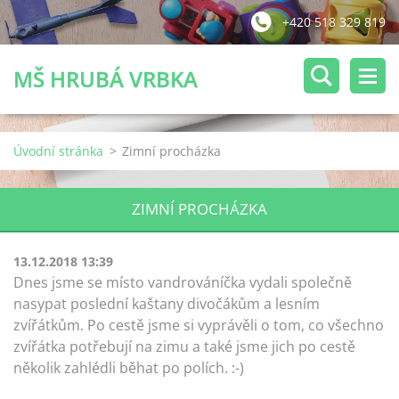
+420 518 329 819
MŠ HRUBÁ VRBKA
Úvodní stránka
>
Zimní procházka
ZIMNÍ PROCHÁZKA
13.12.2018 13:39
Dnes jsme se místo vandrováníčka vydali společně
nasypat poslední kaštany divočákům a lesním
zvířátkům. Po cestě jsme si vyprávěli o tom, co všechno
zvířátka potřebují na zimu a také jsme jich po cestě
několik zahlédli běhat po polích. :-)