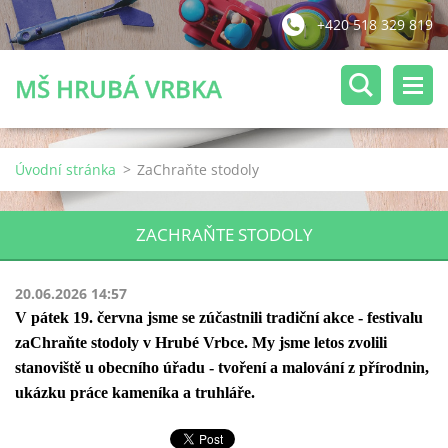
+420 518 329 819
MŠ HRUBÁ VRBKA
Úvodní stránka
>
ZaChraňte stodoly
ZACHRAŇTE STODOLY
20.06.2026 14:57
V pátek 19. června jsme se zúčastnili tradiční akce - festivalu
zaChraňte stodoly v Hrubé Vrbce. My jsme letos zvolili
stanoviště u obecního úřadu - tvoření a malování z přírodnin,
ukázku práce kameníka a truhláře.