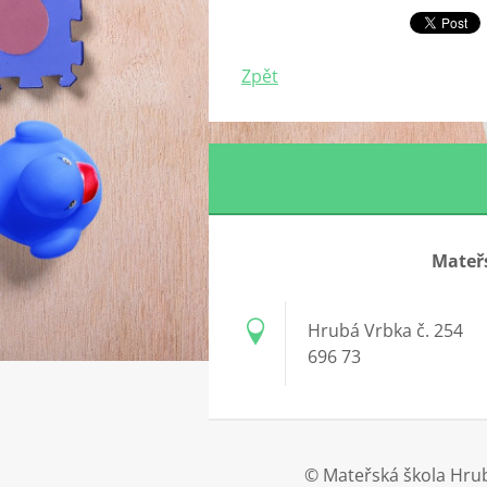
Zpět
Mateřs
Hrubá Vrbka č. 254
696 73
© Mateřská škola Hrub