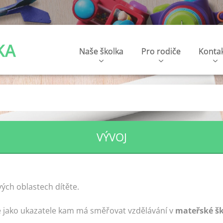
KA
Naše školka
Pro rodiče
Konta
VÝVOJ
vých oblastech dítěte.
ze jako ukazatele kam má směřovat vzdělávání v
mateřské šk