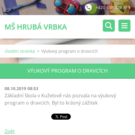
+420 518 329 819
MŠ HRUBÁ VRBKA
Úvodní stránka
>
Výukový program o dravcích
VÝUKOVÝ PROGRAM O DRAVCÍCH
08.10.2019 08:53
Základní škola v Kuželově nás pozvala na výukový
program o dravcích. Byl to krásný zážitek
Zpět