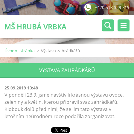
+420 518 329 819
MŠ HRUBÁ VRBKA
Úvodní stránka
>
Výstava zahrádkářů
VÝSTAVA ZAHRÁDKÁŘŮ
25.09.2019 13:48
V pondělí 23.9. jsme navštívili krásnou výstavu ovoce,
zeleniny a květin, kterou připravil svaz zahrádkářů.
Klobouk dolů před nimi, že se jim tato výstava v
letošním neúrodném roce podařila zorganizovat.