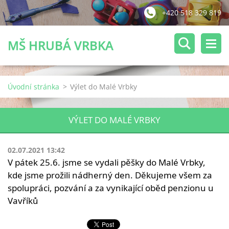
+420 518 329 819
MŠ HRUBÁ VRBKA
Úvodní stránka
>
Výlet do Malé Vrbky
VÝLET DO MALÉ VRBKY
02.07.2021 13:42
V pátek 25.6. jsme se vydali pěšky do Malé Vrbky,
kde jsme prožili nádherný den. Děkujeme všem za
spolupráci, pozvání a za vynikající oběd penzionu u
Vavříků