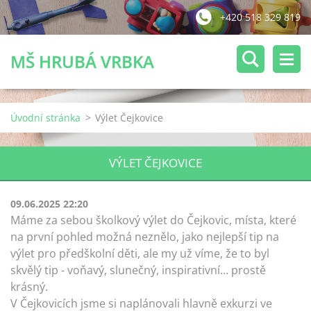
+420 518 329 819
MŠ HRUBÁ VRBKA
Úvodní stránka
>
Výlet Čejkovice
VÝLET ČEJKOVICE
09.06.2025 22:20
Máme za sebou školkový výlet do Čejkovic, místa, které
na první pohled možná neznělo, jako nejlepší tip na
výlet pro předškolní děti, ale my už víme, že to byl
skvělý
tip - voňavý, slunečný, inspirativní… prostě
krásný.
V Čejkovicích jsme si naplánovali hlavně exkurzi ve