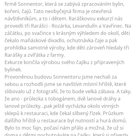
firmě Sonnentor, která se zabývá zpracováním bylin,
koření, čajů. Tato neobyčejná firma je otevřená
návštěvníkům, a to i dětem. Raráškovou exkurzí nás
provedli tři Rarášci - Rozárka, Levandulín a Vavřinec. Na
záčátku, po svačince s krásným výhledem do okolí, děti
čekalo maňáskové divadlo, ochutnávka čaje a pak
prohlídka samotné výroby, kde děti zároveň hledaly tři
Rarášky a zvířátka z farmy.
Exkurze končila výrobou svého čajíku z připravených
bylinek.
Provoněnou budovu Sonnentoru jsme nechali za
sebou a rozhodli jsme se navštívit místní hřiště, které
slibovalo už z fotografií, že to bude velká zábava. A taky,
že ano - průlezka s tobogánem, dvě lanové dráhy a
lanové průlezky…pak ještě vycházka okolo vinných
sklepů k restauraci, kde čekal slíbený řízek. Průzkum
dalšího hřiště u restaurace byl nutností a hurá domů.
Bylo to moc fajn, počasí nám přálo a možná, že už si
doma s dětmi pochutnáváte na čajíku, který si přivezly