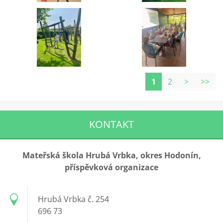
1
2
>
>>
KONTAKT
Mateřská škola Hrubá Vrbka, okres Hodonín,
příspěvková organizace
Hrubá Vrbka č. 254
696 73