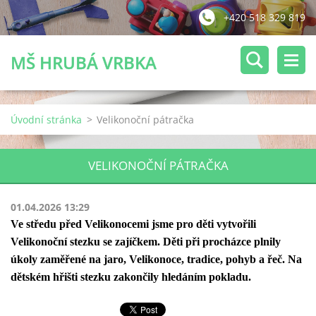
+420 518 329 819
MŠ HRUBÁ VRBKA
Úvodní stránka
>
Velikonoční pátračka
VELIKONOČNÍ PÁTRAČKA
01.04.2026 13:29
Ve středu před Velikonocemi jsme pro děti vytvořili
Velikonoční stezku se zajíčkem. Děti při procházce plnily
úkoly zaměřené na jaro, Velikonoce, tradice, pohyb a řeč. Na
dětském hřišti stezku zakončily hledáním pokladu.