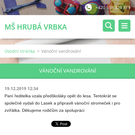
+420 518 329 819
MŠ HRUBÁ VRBKA
Úvodní stránka
>
Vánoční vandrování
VÁNOČNÍ VANDROVÁNÍ
19.12.2019 12:34
Paní ředitelka vzala předškoláky opět do lesa. Tentokrát se
společně vydali do Lasek a připravili vánoční stromeček i pro
zvířátka. Děkujeme rodičům za spolupráci