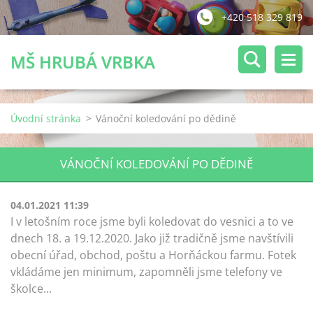
+420 518 329 819
MŠ HRUBÁ VRBKA
Úvodní stránka
>
Vánoční koledování po dědině
VÁNOČNÍ KOLEDOVÁNÍ PO DĚDINĚ
04.01.2021 11:39
I v letošním roce jsme byli koledovat do vesnici a to ve
dnech 18. a 19.12.2020. Jako již tradičně jsme navštívili
obecní úřad, obchod, poštu a Horňáckou farmu. Fotek
vkládáme jen minimum, zapomněli jsme telefony ve
školce...