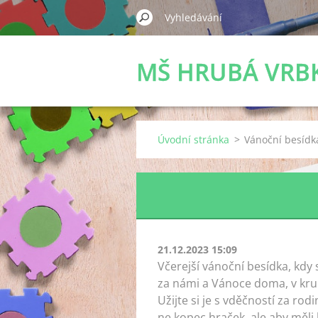
MŠ HRUBÁ VRB
Úvodní stránka
>
Vánoční besídk
21.12.2023 15:09
Včerejší vánoční besídka, kdy
za námi a Vánoce doma, v kru
Užijte si je s vděčností za rod
ne kopec hraček, ale aby měli