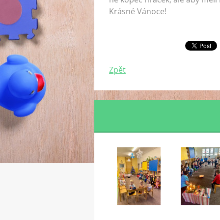
Krásné Vánoce!
Zpět