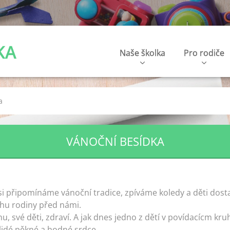
KA
Naše školka
Pro rodiče
a
VÁNOČNÍ BESÍDKA
 si připomínáme vánoční tradice, zpíváme koledy a děti dost
hu rodiny před námi.
inu, své děti, zdraví. A jak dnes jedno z dětí v povídacícm kru
 lidé pěkné a hodné srdce.