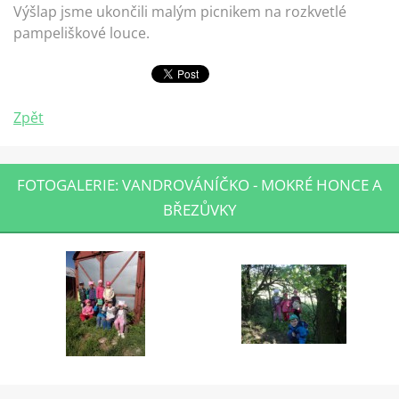
Výšlap jsme ukončili malým picnikem na rozkvetlé
pampeliškové louce.
Zpět
FOTOGALERIE: VANDROVÁNÍČKO - MOKRÉ HONCE A
BŘEZŮVKY