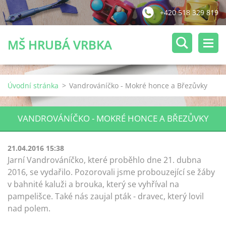
+420 518 329 819
MŠ HRUBÁ VRBKA
Úvodní stránka
>
Vandrováníčko - Mokré honce a Březůvky
VANDROVÁNÍČKO - MOKRÉ HONCE A BŘEZŮVKY
21.04.2016 15:38
Jarní Vandrováníčko, které proběhlo dne 21. dubna
2016, se vydařilo. Pozorovali jsme probouzející se žáby
v bahnité kaluži a brouka, který se vyhříval na
pampelišce. Také nás zaujal pták - dravec, který lovil
nad polem.