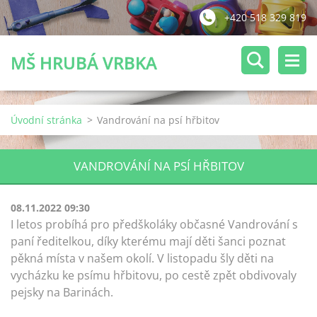
+420 518 329 819
MŠ HRUBÁ VRBKA
Úvodní stránka
>
Vandrování na psí hřbitov
VANDROVÁNÍ NA PSÍ HŘBITOV
08.11.2022 09:30
I letos probíhá pro předškoláky občasné Vandrování s
paní ředitelkou, díky kterému mají děti šanci poznat
pěkná místa v našem okolí. V listopadu šly děti na
vycházku ke psímu hřbitovu, po cestě zpět obdivovaly
pejsky na Barinách.