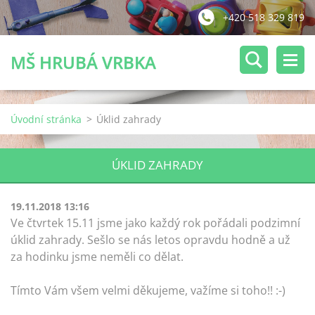
+420 518 329 819
MŠ HRUBÁ VRBKA
Úvodní stránka
>
Úklid zahrady
ÚKLID ZAHRADY
19.11.2018 13:16
Ve čtvrtek 15.11 jsme jako každý rok pořádali podzimní
úklid zahrady. Sešlo se nás letos opravdu hodně a už
za hodinku jsme neměli co dělat.
Tímto Vám všem velmi děkujeme, važíme si toho!! :-)