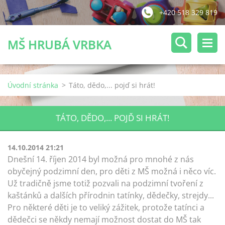
+420 518 329 819
MŠ HRUBÁ VRBKA
Úvodní stránka
>
Táto, dědo,... pojď si hrát!
TÁTO, DĚDO,... POJĎ SI HRÁT!
14.10.2014 21:21
Dnešní 14. říjen 2014 byl možná pro mnohé z nás
obyčejný podzimní den, pro děti z MŠ možná i něco víc.
Už tradičně jsme totiž pozvali na podzimní tvoření z
kaštánků a dalších přírodnin tatínky, dědečky, strejdy...
Pro některé děti je to veliký zážitek, protože tatínci a
dědečci se někdy nemají možnost dostat do MŠ tak