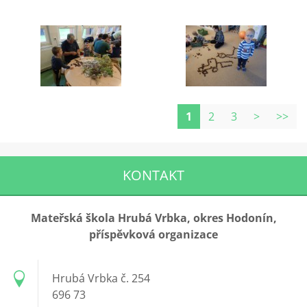
1
2
3
>
>>
KONTAKT
Mateřská škola Hrubá Vrbka, okres Hodonín,
příspěvková organizace
Hrubá Vrbka č. 254
696 73