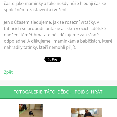
často jako maminky a také někdy hůře hledají čas ke
společnému zastavení a tvoření.
Jen s úžasem sledujeme, jak se rozezní vrtačky, v
tatíncích se probudí fantazie a jiskra v očích...dětské
nadšení téměř hmatatelné...děkujeme za krásné
odpoledne! A děkujeme i maminkám a babičkách, které
nahradily tatínky, kteří nemohli přijít.
Zpět
FOTOGALERIE: TÁTO, DĚDO,... POJĎ SI HRÁT!