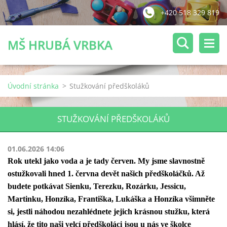
+420 518 329 819
MŠ HRUBÁ VRBKA
Úvodní stránka
>
Stužkování předškoláků
STUŽKOVÁNÍ PŘEDŠKOLÁKŮ
01.06.2026 14:06
Rok utekl jako voda a je tady červen. My jsme slavnostně
ostužkovali hned 1. června devět našich předškoláčků. Až
budete potkávat Sienku, Terezku, Rozárku, Jessicu,
Martinku, Honzíka, Františka, Lukáška a Honzíka všimněte
si, jestli náhodou nezahlédnete jejich krásnou stužku, která
hlásí, že tito naši velcí předškoláci jsou u nás ve školce