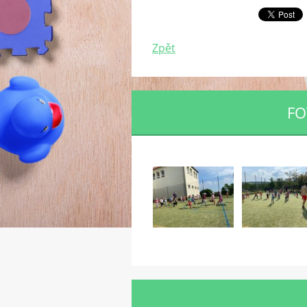
Zpět
FO