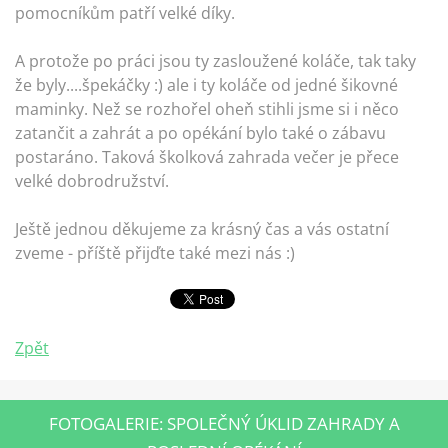
pomocníkům patří velké díky.
A protože po práci jsou ty zasloužené koláče, tak taky
že byly....špekáčky :) ale i ty koláče od jedné šikovné
maminky. Než se rozhořel oheň stihli jsme si i něco
zatančit a zahrát a po opékání bylo také o zábavu
postaráno. Taková školková zahrada večer je přece
velké dobrodružství.
Ještě jednou děkujeme za krásný čas a vás ostatní
zveme - příště přijďte také mezi nás :)
Zpět
FOTOGALERIE: SPOLEČNÝ ÚKLID ZAHRADY A