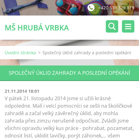
+420 518 329 819
MŠ HRUBÁ VRBKA
Úvodní stránka
>
Společný úklid zahrady a poslední opékání
SPOLEČNÝ ÚKLID ZAHRADY A POSLEDNÍ OPÉKÁNÍ
21.11.2014 18:01
V pátek 21. listopadu 2014 jsme si užili krásné
odpoledne. Malí i velcí pomocníci se sešli na školičkové
zahradě a začal velký závěrečný úklid, aby mohla
zahrada přes zimzu nerušeně odpočívat. Zvládli jsme
všichni opravdu velký kus práce - pohrabat, pozametat,
odnosit listí, uklidit lavičky, porýt záhonek,... všem