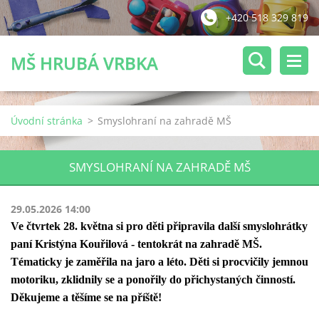
+420 518 329 819
MŠ HRUBÁ VRBKA
Úvodní stránka
>
Smyslohraní na zahradě MŠ
SMYSLOHRANÍ NA ZAHRADĚ MŠ
29.05.2026 14:00
Ve čtvrtek 28. května si pro děti připravila další smyslohrátky
paní Kristýna Kouřilová - tentokrát na zahradě MŠ.
Tématicky je zaměřila na jaro a léto. Děti si procvičily jemnou
motoriku, zklidnily se a ponořily do přichystaných činností.
Děkujeme a těšíme se na příště!