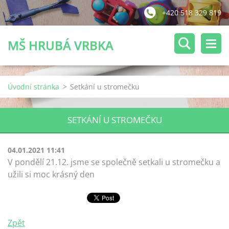
+420 518 329 819
MŠ HRUBÁ VRBKA
Úvodní stránka
>
Setkání u stromečku
SETKÁNÍ U STROMEČKU
04.01.2021 11:41
V pondělí 21.12. jsme se společně setkali u stromečku a
užili si moc krásný den
Zpět